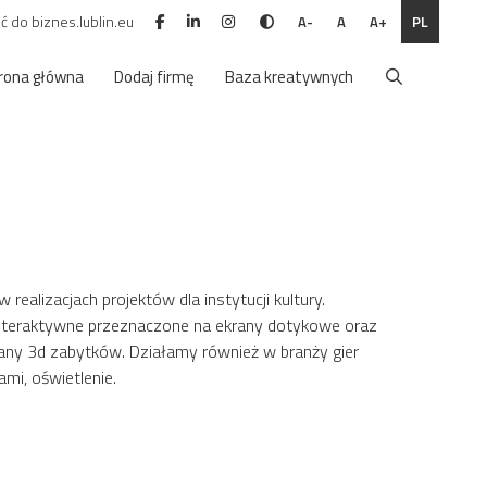
ć do biznes.lublin.eu
PL
A-
A
A+
rona główna
Dodaj firmę
Baza kreatywnych
alizacjach projektów dla instytucji kultury.
e interaktywne przeznaczone na ekrany dotykowe oraz
any 3d zabytków. Działamy również w branży gier
i, oświetlenie.