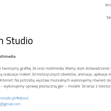
Wró
St
n Studio
ultimedia
 tworzymy grafikę 3d oraz multimedia. Mamy duże doświadczenie w re
ą realizacje makiet 3d historycznych obiektów, animacje, aplikacj
z Internet. Na potrzeby wystaw muzealnych wykonujemy również sk
 wykonujemy oprawę plastyczną gier – modele 3d wraz z teksturam
onstudio.pl/#about
io@gmail.com