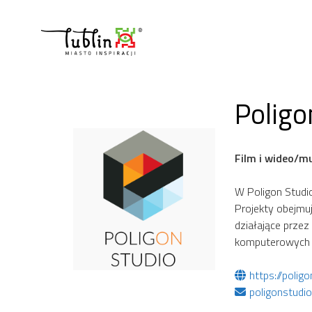
Przejdź
do
treści
Poligo
Film i wideo/m
W Poligon Studio
Projekty obejmuj
działające prze
komputerowych –
https://polig
poligonstud