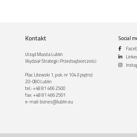
Kontakt
Social m
Face
Urząd Miasta Lublin
Linke
Wydział Strategii i Przedsiębiorczości
Inst
Plac Litewski 1, pok. nr 104 (I piętro)
20-080 Lublin
tel.: +48 81 466 2500
fax: +48 81 466 2501
e-mail:
biznes@lublin.eu