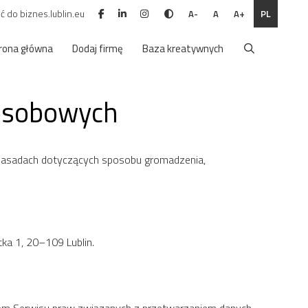
ć do biznes.lublin.eu
PL
A-
A
A+
rona główna
Dodaj firmę
Baza kreatywnych
 osobowych
zasadach dotyczących sposobu gromadzenia,
ka 1, 20–109 Lublin.