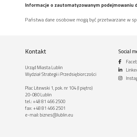
Informacje o zautomatyzowanym podejmowaniu d
Państwa dane osobowe mogą być przetwarzane w sposó
Kontakt
Social m
Face
Urząd Miasta Lublin
Linke
Wydział Strategii i Przedsiębiorczości
Inst
Plac Litewski 1, pok. nr 104 (I piętro)
20-080 Lublin
tel.: +48 81 466 2500
fax: +48 81 466 2501
e-mail:
biznes@lublin.eu