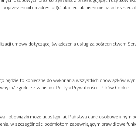
danych osobowych oraz korzystania z przysługujących użytkownik
poprzez email na adres iod@lublin.eu lub pisemnie na adres siedz
zacji umowy dotyczącej świadczenia usług za pośrednictwem Serwi
go będzie to konieczne do wykonania wszystkich obowiązków wyni
wnych/ zgodnie z zapisami Polityki Prywatności i Plików Cookie.
rawa i obowiązki może udostępniać Państwa dane osobowe innym
nia, w szczególności podmiotom zapewniającym prawidłowe funkcjo