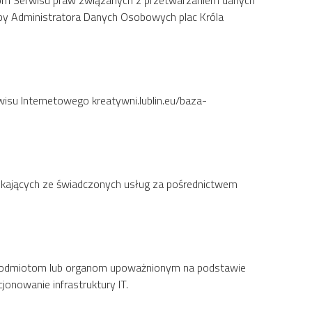
om Serwisu praw związanych z przetwarzaniem danych
iby Administratora Danych Osobowych plac Króla
su Internetowego kreatywni.lublin.eu/baza-
kających ze świadczonych usług za pośrednictwem
 podmiotom lub organom upoważnionym na podstawie
nowanie infrastruktury IT.