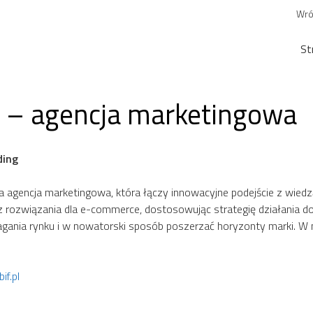
Wró
St
L – agencja marketingowa
ding
na agencja marketingowa, która łączy innowacyjne podejście z wi
z rozwiązania dla e-commerce, dostosowując strategię działania do
gania rynku i w nowatorski sposób poszerzać horyzonty marki. W nas
if.pl