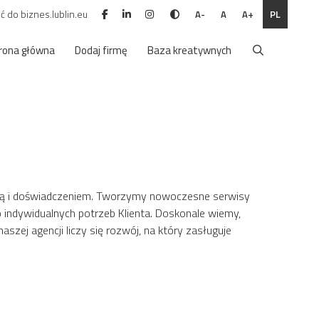
ć do biznes.lublin.eu
PL
A-
A
A+
rona główna
Dodaj firmę
Baza kreatywnych
edzą i doświadczeniem. Tworzymy nowoczesne serwisy
 indywidualnych potrzeb Klienta. Doskonale wiemy,
zej agencji liczy się rozwój, na który zasługuje