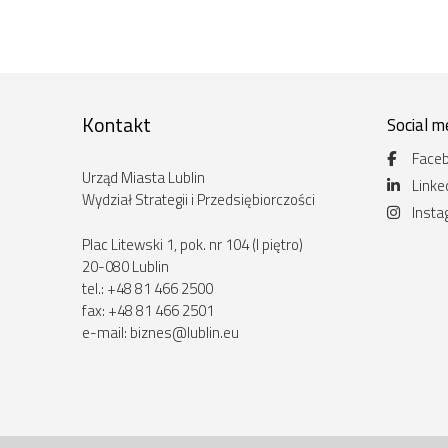
Kontakt
Social m
Face
Urząd Miasta Lublin
Linke
Wydział Strategii i Przedsiębiorczości
Inst
Plac Litewski 1, pok. nr 104 (I piętro)
20-080 Lublin
tel.: +48 81 466 2500
fax: +48 81 466 2501
e-mail:
biznes@lublin.eu