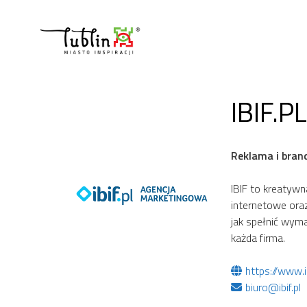
Przejdź
do
treści
IBIF.P
Reklama i bran
IBIF to kreatyw
internetowe ora
jak spełnić wyma
każda firma.
https://www.ib
biuro@ibif.pl